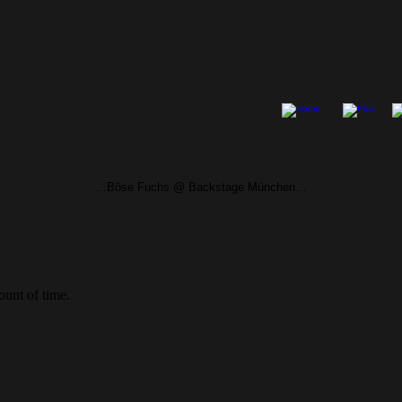
…Böse Fuchs @ Backstage München…